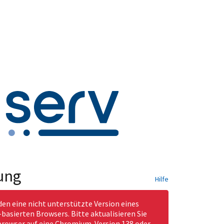
ung
Hilfe
den eine nicht unterstützte Version eines
asierten Browsers. Bitte aktualisieren Sie
rowser auf eine Chromium-Version 138 oder